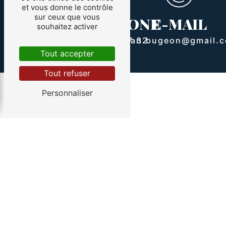
ADRESSE
et vous donne le contrôle
sur ceux que vous
TÉLÉPHONE
E-MAIL
souhaitez activer
107 Le courquillet
route Bourie
07 88 73 77 32
allan.bugeon@gmail.
85300 Sallertaine
Tout accepter
Tout refuser
Personnaliser
Contactez-nous