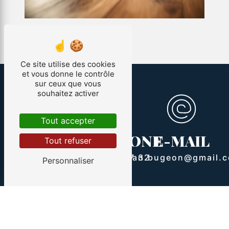
Ce site utilise des cookies
et vous donne le contrôle
sur ceux que vous
souhaitez activer
Tout accepter
ADRESSE
TÉLÉPHONE
E-MAIL
Tout refuser
107 Le courquillet
route Bourie
07 88 73 77 32
allan.bugeon@gmail.
Personnaliser
85300 Sallertaine