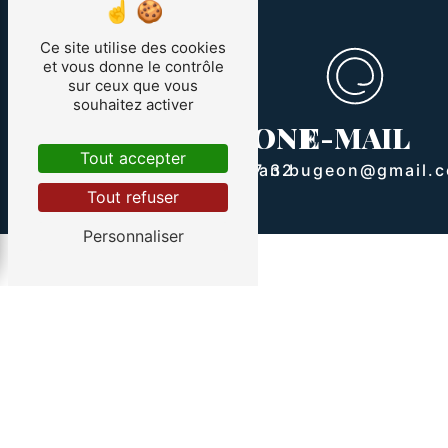
Ce site utilise des cookies
et vous donne le contrôle
sur ceux que vous
ADRESSE
souhaitez activer
TÉLÉPHONE
E-MAIL
107 Le courquillet
Tout accepter
route Bourie
07 88 73 77 32
allan.bugeon@gmail.
85300 Sallertaine
Tout refuser
Personnaliser
Contactez-nous