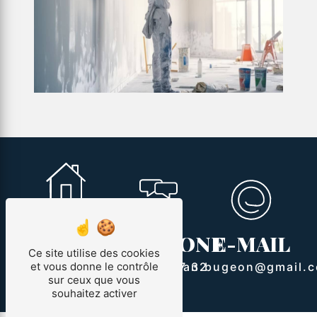
ADRESSE
TÉLÉPHONE
E-MAIL
107 Le courquillet
Ce site utilise des cookies
route Bourie
07 88 73 77 32
allan.bugeon@gmail.
et vous donne le contrôle
sur ceux que vous
85300 Sallertaine
souhaitez activer