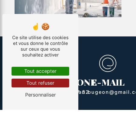
Ce site utilise des cookies
et vous donne le contrôle
sur ceux que vous
souhaitez activer
Tout accepter
ADRESSE
TÉLÉPHONE
E-MAIL
Tout refuser
107 Le courquillet
route Bourie
07 88 73 77 32
allan.bugeon@gmail.
Personnaliser
85300 Sallertaine