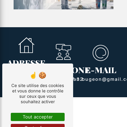
ADRESSE
TÉLÉPHONE
E-MAIL
107 Le courquillet
route Bourie
07 88 73 77 32
allan.bugeon@gmail.
Ce site utilise des cookies
85300 Sallertaine
et vous donne le contrôle
sur ceux que vous
souhaitez activer
Tout accepter