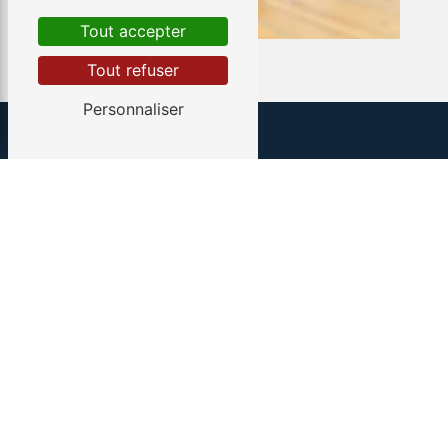
Tout accepter
Tout refuser
Personnaliser
ADRESSE
TÉLÉPHONE
E-MAIL
107 Le courquillet
route Bourie
07 88 73 77 32
allan.bugeon@gmail.
85300 Sallertaine