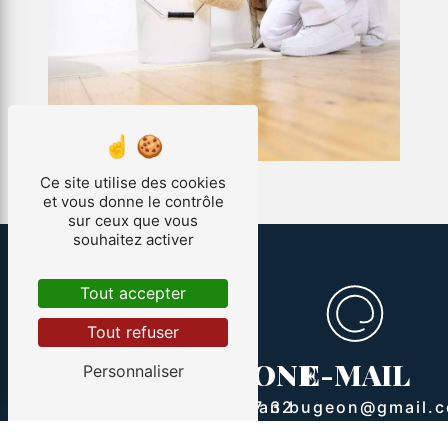
Ce site utilise des cookies
et vous donne le contrôle
sur ceux que vous
souhaitez activer
Tout accepter
Tout refuser
ADRESSE
TÉLÉPHONE
E-MAIL
Personnaliser
107 Le courquillet
route Bourie
07 88 73 77 32
allan.bugeon@gmail.
85300 Sallertaine