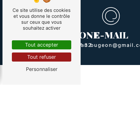
Ce site utilise des cookies
et vous donne le contrôle
sur ceux que vous
ADRESSE
souhaitez activer
TÉLÉPHONE
E-MAIL
107 Le courquillet
Tout accepter
route Bourie
07 88 73 77 32
allan.bugeon@gmail.
85300 Sallertaine
Tout refuser
Personnaliser
Contactez-nous