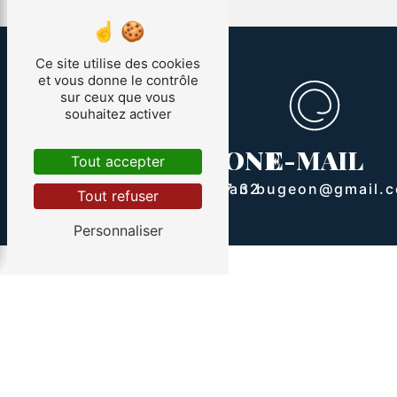
Ce site utilise des cookies
et vous donne le contrôle
sur ceux que vous
souhaitez activer
ADRESSE
TÉLÉPHONE
E-MAIL
Tout accepter
107 Le courquillet
route Bourie
07 88 73 77 32
allan.bugeon@gmail.
Tout refuser
85300 Sallertaine
Personnaliser
Contactez-nous