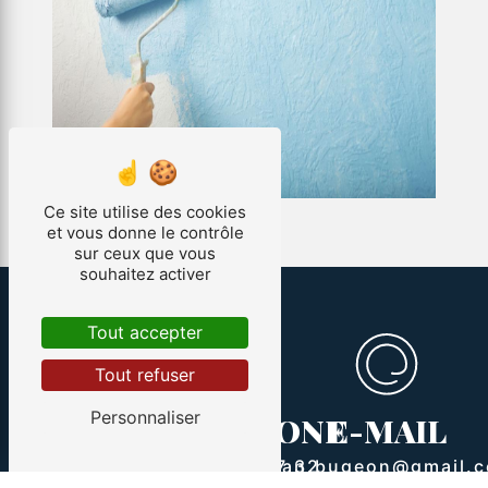
Ce site utilise des cookies
et vous donne le contrôle
sur ceux que vous
souhaitez activer
Tout accepter
Tout refuser
ADRESSE
Personnaliser
TÉLÉPHONE
E-MAIL
107 Le courquillet
route Bourie
07 88 73 77 32
allan.bugeon@gmail.